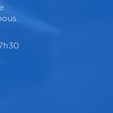
e.
nous.
17h30