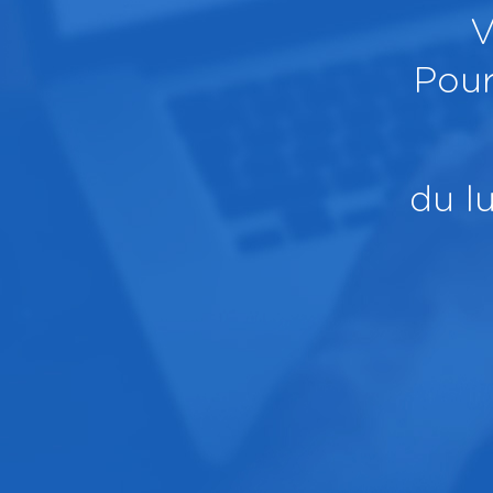
V
Pour
du l